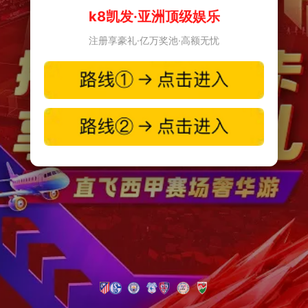
k8凯发·亚洲顶级娱乐
注册享豪礼·亿万奖池·高额无忧